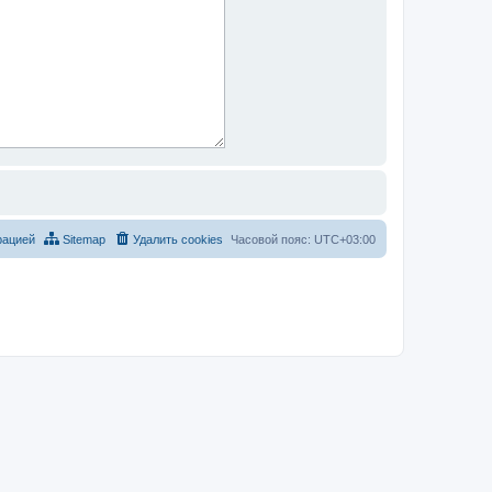
рацией
Sitemap
Удалить cookies
Часовой пояс:
UTC+03:00