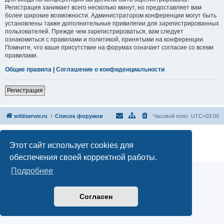
Регистрация занимает всего несколько минут, но предоставляет вам
более широкие возможности. Администратором конференции могут быть
установлены также дополнительные привилегии для зарегистрированных
пользователей. Прежде чем зарегистрироваться, вам следует
ознакомиться с правилами и политикой, принятыми на конференции.
Помните, что ваше присутствие на форумах означает согласие со всеми
правилами.
Общие правила
|
Соглашение о конфиденциальности
Регистрация
wildserver.ru
Список форумов
Часовой пояс:
UTC+03:00
Создано на основе
phpBB
® Forum Software © phpBB Limited
Русская поддержка phpBB
Этот сайт использует cookies для
Конфиденциальность
|
Правила
обеспечения своей корректной работы.
Подробнее
Согласен