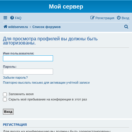
Мой сервер
FAQ
Регистрация
Вход
П
wildserver.ru
Список форумов
о
Для просмотра профилей вы должны быть
и
авторизованы.
с
Имя пользователя:
к
Пароль:
Забыли пароль?
Повторно выслать письмо для активации учётной записи
Запомнить меня
Скрыть моё пребывание на конференции в этот раз
РЕГИСТРАЦИЯ
Для входа на конференцию вы должны быть зарегистрированы.