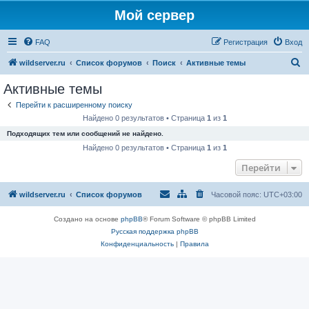
Мой сервер
FAQ
Регистрация
Вход
П
wildserver.ru
Список форумов
Поиск
Активные темы
о
Активные темы
и
Перейти к расширенному поиску
с
Найдено 0 результатов • Страница
1
из
1
к
Подходящих тем или сообщений не найдено.
Найдено 0 результатов • Страница
1
из
1
Перейти
wildserver.ru
Список форумов
Часовой пояс:
UTC+03:00
Создано на основе
phpBB
® Forum Software © phpBB Limited
Русская поддержка phpBB
Конфиденциальность
|
Правила