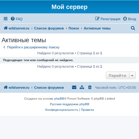
Мой сервер
FAQ
Регистрация
Вход
П
wildserver.ru
Список форумов
Поиск
Активные темы
о
Активные темы
и
Перейти к расширенному поиску
с
Найдено 0 результатов • Страница
1
из
1
к
Подходящих тем или сообщений не найдено.
Найдено 0 результатов • Страница
1
из
1
Перейти
wildserver.ru
Список форумов
Часовой пояс:
UTC+03:00
Создано на основе
phpBB
® Forum Software © phpBB Limited
Русская поддержка phpBB
Конфиденциальность
|
Правила