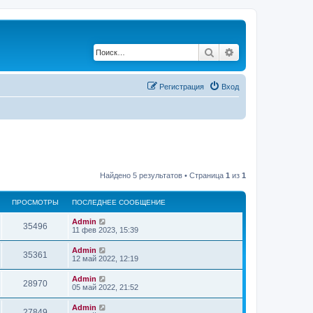
Поиск
Расширенный по
Регистрация
Вход
Найдено 5 результатов • Страница
1
из
1
ПРОСМОТРЫ
ПОСЛЕДНЕЕ СООБЩЕНИЕ
Admin
35496
11 фев 2023, 15:39
Admin
35361
12 май 2022, 12:19
Admin
28970
05 май 2022, 21:52
Admin
27849