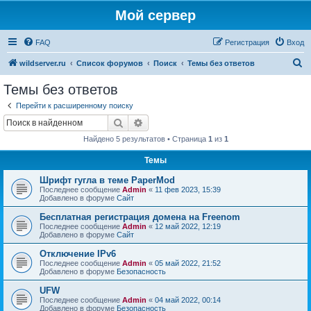
Мой сервер
FAQ
Регистрация
Вход
П
wildserver.ru
Список форумов
Поиск
Темы без ответов
о
Темы без ответов
и
Перейти к расширенному поиску
с
Поиск
Расширенный поиск
к
Найдено 5 результатов • Страница
1
из
1
Темы
Шрифт гугла в теме PaperMod
Последнее сообщение
Admin
«
11 фев 2023, 15:39
Добавлено в форуме
Сайт
Бесплатная регистрация домена на Freenom
Последнее сообщение
Admin
«
12 май 2022, 12:19
Добавлено в форуме
Сайт
Отключение IPv6
Последнее сообщение
Admin
«
05 май 2022, 21:52
Добавлено в форуме
Безопасность
UFW
Последнее сообщение
Admin
«
04 май 2022, 00:14
Добавлено в форуме
Безопасность