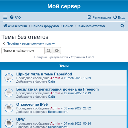
Мой сервер
FAQ
Регистрация
Вход
П
wildserver.ru
Список форумов
Поиск
Темы без ответов
о
Темы без ответов
и
Перейти к расширенному поиску
с
Поиск
Расширенный поиск
к
Найдено 5 результатов • Страница
1
из
1
Темы
Шрифт гугла в теме PaperMod
Последнее сообщение
Admin
«
11 фев 2023, 15:39
Добавлено в форуме
Сайт
Бесплатная регистрация домена на Freenom
Последнее сообщение
Admin
«
12 май 2022, 12:19
Добавлено в форуме
Сайт
Отключение IPv6
Последнее сообщение
Admin
«
05 май 2022, 21:52
Добавлено в форуме
Безопасность
UFW
Последнее сообщение
Admin
«
04 май 2022, 00:14
Добавлено в форуме
Безопасность