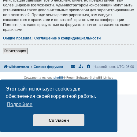
Регистрация занимает всего несколько минут, но предоставляет вам
более широкие возможности. Администратором конференции могут быть
установлены также дополнительные привилегии для зарегистрированных
пользователей. Прежде чем зарегистрироваться, вам следует
ознакомиться с правилами и политикой, принятыми на конференции.
Помните, что ваше присутствие на форумах означает согласие со всеми
правилами.
Общие правила
|
Соглашение о конфиденциальности
Регистрация
wildserver.ru
Список форумов
Часовой пояс:
UTC+03:00
Создано на основе
phpBB
® Forum Software © phpBB Limited
Русская поддержка phpBB
Этот сайт использует cookies для
Конфиденциальность
|
Правила
обеспечения своей корректной работы.
Подробнее
Согласен