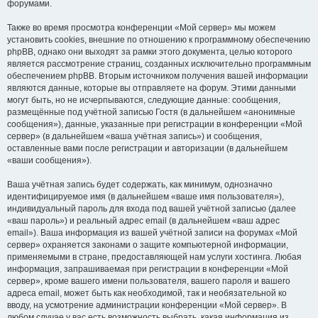
форумами.
Также во время просмотра конференции «Мой сервер» мы можем
установить cookies, внешние по отношению к программному обеспечению
phpBB, однако они выходят за рамки этого документа, целью которого
является рассмотрение страниц, созданных исключительно программным
обеспечением phpBB. Вторым источником получения вашей информации
являются данные, которые вы отправляете на форум. Этими данными
могут быть, но не исчерпываются, следующие данные: сообщения,
размещённые под учётной записью Гостя (в дальнейшем «анонимные
сообщения»), данные, указанные при регистрации в конференции «Мой
сервер» (в дальнейшем «ваша учётная запись») и сообщения,
оставленные вами после регистрации и авторизации (в дальнейшем
«ваши сообщения»).
Ваша учётная запись будет содержать, как минимум, однозначно
идентифицируемое имя (в дальнейшем «ваше имя пользователя»),
индивидуальный пароль для входа под вашей учётной записью (далее
«ваш пароль») и реальный адрес email (в дальнейшем «ваш адрес
email»). Ваша информация из вашей учётной записи на форумах «Мой
сервер» охраняется законами о защите компьютерной информации,
применяемыми в стране, предоставляющей нам услуги хостинга. Любая
информация, запрашиваемая при регистрации в конференции «Мой
сервер», кроме вашего имени пользователя, вашего пароля и вашего
адреса email, может быть как необходимой, так и необязательной ко
вводу, на усмотрение администрации конференции «Мой сервер». В
любом случае у вас есть возможность выбрать, какая информация из