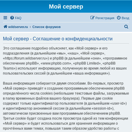
Мой сервер
FAQ
Регистрация
Вход
П
wildserver.ru
Список форумов
о
Мой сервер - Соглашение о конфиденциальности
и
с
Это соглашение подробно объясняет, как «Мой сервер» и его
подразделения (в дальнейшем «мы», «наш», «Мой сервер»,
к
«https://forum.wildserver.ru») и phpBB (в дальнейшем «они», «программное
обеспечение phpBB», «www.phpbb.com», «phpBB Limited», «phpBB
Teams») используют информацию, полученную во время любой из ваших
пользовательских сессий (в дальнейшем «ваша информация»).
Ваша информация собирается двумя способами. Во-первых, просмотр
«Мой сервер» приведёт к созданию программным обеспечением phpBB
определённого числа cookies (небольшие текстовые файлы, загружаемые
в папку временных файлов вашего браузера). Первые две cookie
содержат только идентификатор пользователя (в дальнейшем «user-id»)
и идентификатор анонимной сессии (в дальнейшем «session-id»),
автоматически присвоенные вам программным обеспечением phpBB.
Третья cookie будет создана после просмотра одной из тем конференции
«Мой сервер» и будет использоваться для хранения информации о
прочтённых вами темах, повышая таким образом удобство работы с