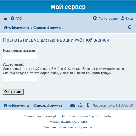
Мой сервер
FAQ
Регистрация
Вход
П
wildserver.ru
Список форумов
о
Послать письмо для активации учётной записи
и
с
Имя пользователя:
к
Адрес email:
Адрес email, связанный с вашей учётной записью. Если вы не изменили его в
Личном разделе, то это адрес email, указанный вами при регистрации.
wildserver.ru
Список форумов
Часовой пояс:
UTC+03:00
Создано на основе
phpBB
® Forum Software © phpBB Limited
Русская поддержка phpBB
Конфиденциальность
|
Правила