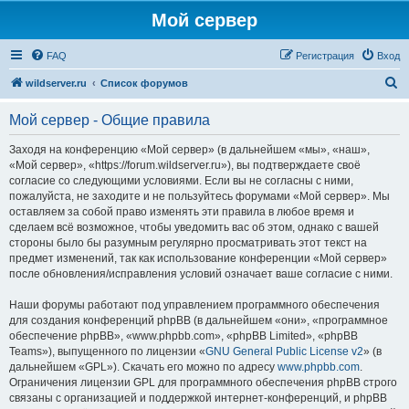
Мой сервер
FAQ
Регистрация
Вход
П
wildserver.ru
Список форумов
о
Мой сервер - Общие правила
и
с
Заходя на конференцию «Мой сервер» (в дальнейшем «мы», «наш»,
«Мой сервер», «https://forum.wildserver.ru»), вы подтверждаете своё
к
согласие со следующими условиями. Если вы не согласны с ними,
пожалуйста, не заходите и не пользуйтесь форумами «Мой сервер». Мы
оставляем за собой право изменять эти правила в любое время и
сделаем всё возможное, чтобы уведомить вас об этом, однако с вашей
стороны было бы разумным регулярно просматривать этот текст на
предмет изменений, так как использование конференции «Мой сервер»
после обновления/исправления условий означает ваше согласие с ними.
Наши форумы работают под управлением программного обеспечения
для создания конференций phpBB (в дальнейшем «они», «программное
обеспечение phpBB», «www.phpbb.com», «phpBB Limited», «phpBB
Teams»), выпущенного по лицензии «
GNU General Public License v2
» (в
дальнейшем «GPL»). Скачать его можно по адресу
www.phpbb.com
.
Ограничения лицензии GPL для программного обеспечения phpBB строго
связаны с организацией и поддержкой интернет-конференций, и phpBB