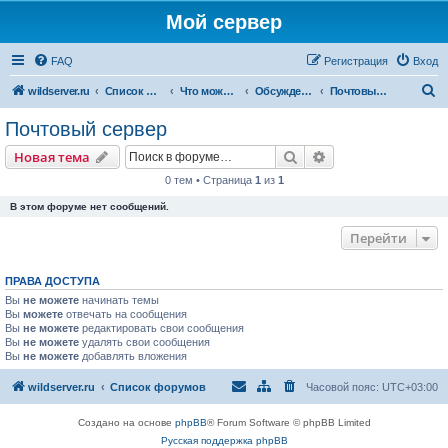
Мой сервер
FAQ
Регистрация
Вход
П
wildserver.ru
Список форумов
Что можно сделать на сервере
Обсуждение статей
Почтовый сервер
о
Почтовый сервер
и
Поиск
Расширенный пои
Новая тема
с
0 тем • Страница
1
из
1
к
В этом форуме нет сообщений.
Перейти
ПРАВА ДОСТУПА
Вы
не можете
начинать темы
Вы
можете
отвечать на сообщения
Вы
не можете
редактировать свои сообщения
Вы
не можете
удалять свои сообщения
Вы
не можете
добавлять вложения
wildserver.ru
Список форумов
Часовой пояс:
UTC+03:00
Создано на основе
phpBB
® Forum Software © phpBB Limited
Русская поддержка phpBB