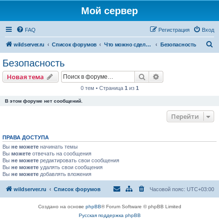
Мой сервер
FAQ
Регистрация
Вход
П
wildserver.ru
Список форумов
Что можно сделать на сервере
Безопасность
о
Безопасность
и
Поиск
Расширенный пои
Новая тема
с
0 тем • Страница
1
из
1
к
В этом форуме нет сообщений.
Перейти
ПРАВА ДОСТУПА
Вы
не можете
начинать темы
Вы
можете
отвечать на сообщения
Вы
не можете
редактировать свои сообщения
Вы
не можете
удалять свои сообщения
Вы
не можете
добавлять вложения
wildserver.ru
Список форумов
Часовой пояс:
UTC+03:00
Создано на основе
phpBB
® Forum Software © phpBB Limited
Русская поддержка phpBB