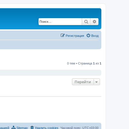
Поиск
Расширенный по
Регистрация
Вход
0 тем • Страница
1
из
1
Перейти
рацией
Sitemap
Удалить cookies
Часовой пояс:
UTC+03:00