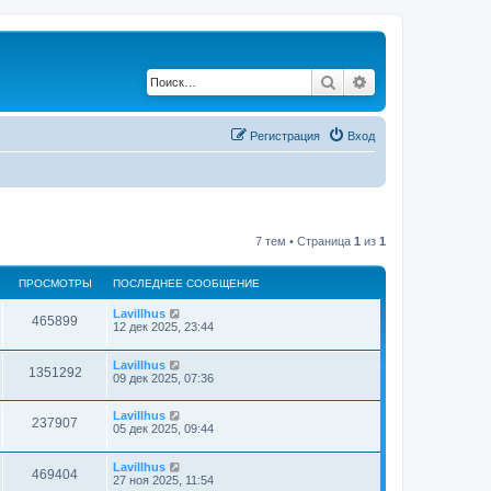
Поиск
Расширенный по
Регистрация
Вход
7 тем • Страница
1
из
1
ПРОСМОТРЫ
ПОСЛЕДНЕЕ СООБЩЕНИЕ
Lavillhus
465899
12 дек 2025, 23:44
Lavillhus
1351292
09 дек 2025, 07:36
Lavillhus
237907
05 дек 2025, 09:44
Lavillhus
469404
27 ноя 2025, 11:54