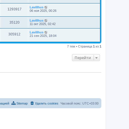
Lavillhus
1293917
06 ноя 2025, 00:26
Lavillhus
35120
11 окт 2025, 02:42
Lavillhus
305912
21 сен 2025, 18:04
7 тем • Страница
1
из
1
Перейти
рацией
Sitemap
Удалить cookies
Часовой пояс:
UTC+03:00