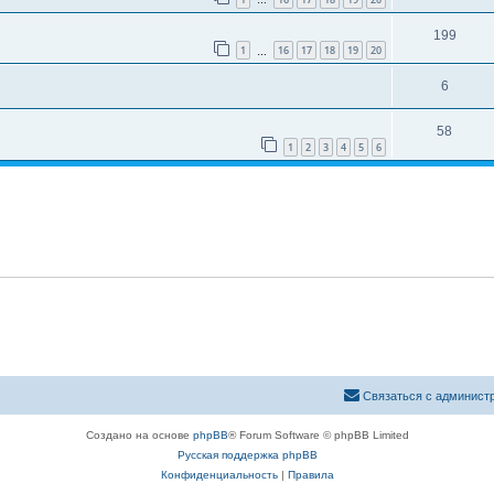
…
199
1
16
17
18
19
20
…
6
58
1
2
3
4
5
6
Связаться с админист
Создано на основе
phpBB
® Forum Software © phpBB Limited
Русская поддержка phpBB
Конфиденциальность
|
Правила