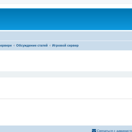
сервере
Обсуждение статей
Игровой сервер
ширенный поиск
Связаться с админист