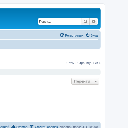
Поиск
Расширенный по
Регистрация
Вход
0 тем • Страница
1
из
1
Перейти
рацией
Sitemap
Удалить cookies
Часовой пояс:
UTC+03:00