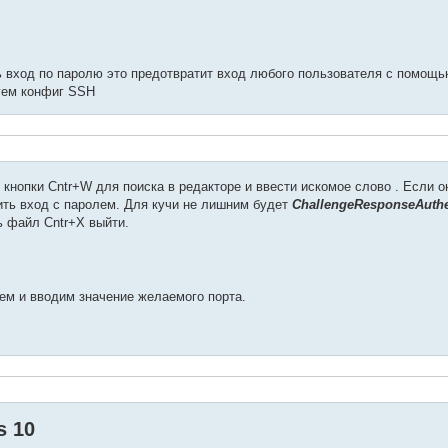
ь вход по паролю это предотвратит вход любого пользователя с помощ
уем конфиг SSH
кнопки Cntr+W для поиска в редакторе и ввести искомое слово . Если о
ть вход с паролем. Для кучи не лишним будет
ChallengeResponseAuthe
ь файл Cntr+X выйти.
H
м и вводим значение желаемого порта.
s 10