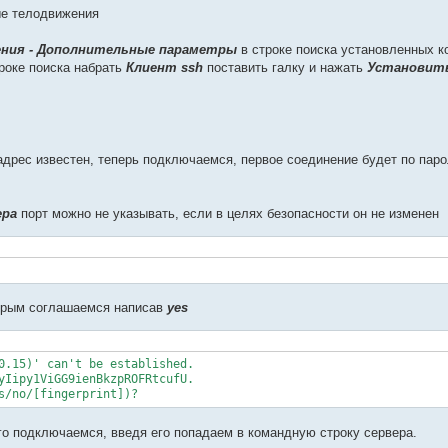
ые телодвижения
ения - Дополнительные параметры
в строке поиска установленных к
роке поиска набрать
Клиент ssh
поставить галку и нажать
Установит
 адрес известен, теперь подключаемся, первое соединение будет по па
ера
порт можно не указывать, если в целях безопасности он не изменен
орым соглашаемся написав
yes
0.15)' can't be established.

yIipy1ViGG9ienBkzpROFRtcufU.

s/no/[fingerprint])?
го подключаемся, введя его попадаем в командную строку сервера.