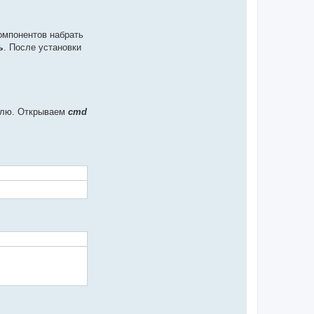
омпонентов набрать
ь
. После установки
ролю. Открываем
cmd