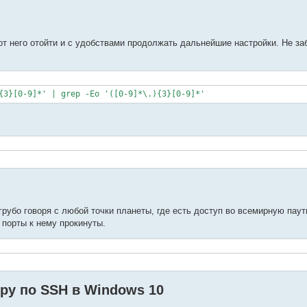
от него отойти и с удобствами продолжать дальнейшие настройки. Не заб
{3}[0-9]*' | grep -Eo '([0-9]*\.){3}[0-9]*'
рубо говоря с любой точки планеты, где есть доступ во всемирную паут
 порты к нему прокинуты.
ру по SSH в Windows 10