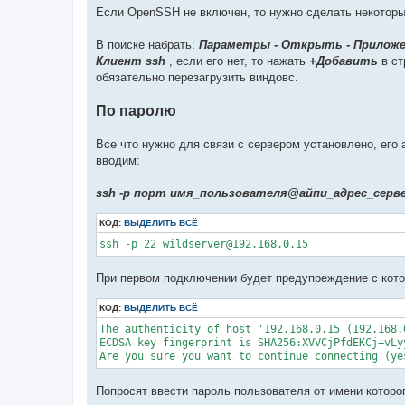
Если OpenSSH не включен, то нужно сделать некотор
В поиске набрать:
Параметры - Открыть - Прилож
Клиент ssh
, если его нет, то нажать
+Добавить
в ст
обязательно перезагрузить виндовс.
По паролю
Все что нужно для связи с сервером установлено, его
вводим:
ssh -p порт имя_пользователя@айпи_адрес_серв
КОД:
ВЫДЕЛИТЬ ВСЁ
ssh -p 22 wildserver@192.168.0.15
При первом подключении будет предупреждение с кот
КОД:
ВЫДЕЛИТЬ ВСЁ
The authenticity of host '192.168.0.15 (192.168.
ECDSA key fingerprint is SHA256:XVVCjPfdEKCj+vLy
Are you sure you want to continue connecting (ye
Попросят ввести пароль пользователя от имени которо