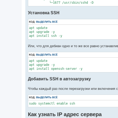
           └─1677 /usr/sbin/sshd -D
Установка SSH
КОД:
ВЫДЕЛИТЬ ВСЁ
apt update

apt upgrade -y

apt install ssh -y
Или, что для дебиан одно и то же все равно устанавл
КОД:
ВЫДЕЛИТЬ ВСЁ
apt update

apt upgrade -y

apt install openssh-server -y
Добавить SSH в автозагрузку
Чтобы каждый раз после перезагрузки или включения с
КОД:
ВЫДЕЛИТЬ ВСЁ
sudo systemctl enable ssh
Как узнать IP адрес сервера