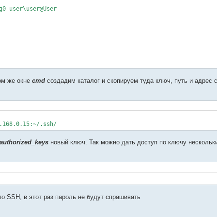
0 user\user@User

ом же окне
cmd
создадим каталог и скопируем туда ключ, путь и адрес 
.168.0.15:~/.ssh/
authorized_keys
новый ключ. Так можно дать доступ по ключу несколь
по SSH, в этот раз пароль не будут спрашивать