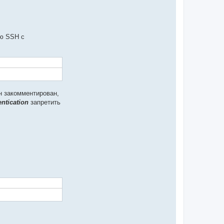
ью SSH с
н закомментирован,
ntication
запретить