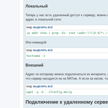
Локальный
Теперь у нас есть удаленный доступ к серверу, можно 
адрес в локальной сети:
КОД:
ВЫДЕЛИТЬ ВСЁ
ip addr show | grep -Eo 'inet (addr:)?([0-9]*\.)
Или командой
КОД:
ВЫДЕЛИТЬ ВСЁ
hostname -I
Внешний
Адрес по которому можно подключиться из интернета, г
что сервер находится не за NATом. А если за натом, то
КОД:
ВЫДЕЛИТЬ ВСЁ
wget -q -O - ifconfig.me/ip
Подключение к удаленному серве