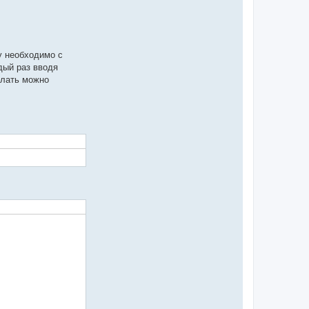
у необходимо с
дый раз вводя
елать можно