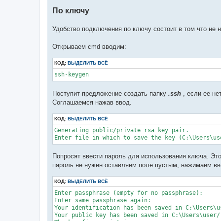
По ключу
Удобство подключения по ключу состоит в том что не 
Открываем cmd вводим:
КОД:
ВЫДЕЛИТЬ ВСЁ
ssh-keygen
Поступит предложение создать папку
.ssh
, если ее не
Соглашаемся нажав ввод.
КОД:
ВЫДЕЛИТЬ ВСЁ
Generating public/private rsa key pair.

Enter file in which to save the key (C:\Users\us
Попросят ввести пароль для использования ключа. Эт
пароль не нужен оставляем поле пустым, нажимаем вв
КОД:
ВЫДЕЛИТЬ ВСЁ
Enter passphrase (empty for no passphrase):

Enter same passphrase again:

Your identification has been saved in C:\Users\us
Your public key has been saved in C:\Users\user/.