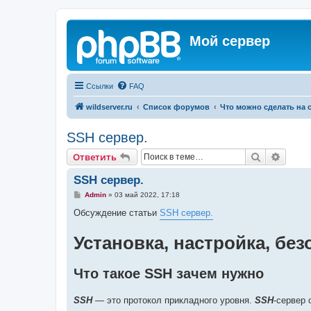
Мой сервер
Ссылки
FAQ
wildserver.ru
Список форумов
Что можно сделать на 
SSH сервер.
Поиск
Расши
Ответить
SSH сервер.
С
Admin
»
03 май 2022, 17:18
о
о
Обсуждение статьи
SSH сервер.
б
щ
е
Установка, настройка, бе
н
и
е
Что такое SSH зачем нужно
SSH
— это протокол прикладного уровня.
SSH
-сервер