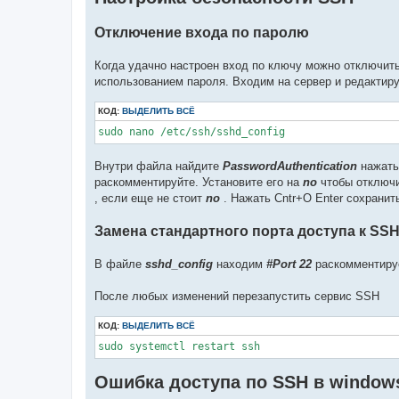
Отключение входа по паролю
Когда удачно настроен вход по ключу можно отключит
использованием пароля. Входим на сервер и редактир
КОД:
ВЫДЕЛИТЬ ВСЁ
sudo nano /etc/ssh/sshd_config
Внутри файла найдите
PasswordAuthentication
нажать 
раскомментируйте. Установите его на
no
чтобы отключи
, если еще не стоит
no
. Нажать Cntr+O Enter сохранит
Замена стандартного порта доступа к SS
В файле
sshd_config
находим
#Port 22
раскомментируе
После любых изменений перезапустить сервис SSH
КОД:
ВЫДЕЛИТЬ ВСЁ
sudo systemctl restart ssh
Ошибка доступа по SSH в window