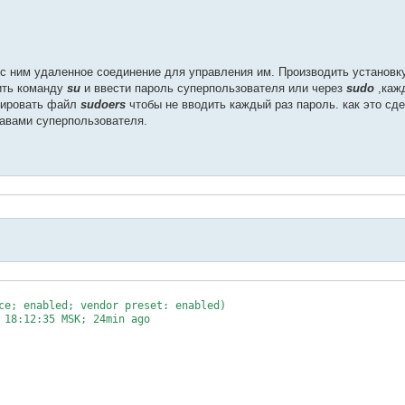
с ним удаленное соединение для управления им. Производить установк
ить команду
su
и ввести пароль суперпользователя или через
sudo
,каж
ктировать файл
sudoers
чтобы не вводить каждый раз пароль. как это сд
равами суперпользователя.
ce; enabled; vendor preset: enabled)

 18:12:35 MSK; 24min ago
