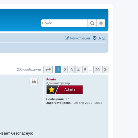
Поиск
Расширенный по
Регистрация
Вход
Страница
1
из
20
1
2
3
4
5
20
След.
200 сообщений
…
Admin
Администратор
Сообщения:
17
Зарегистрирован:
25 апр 2022, 16:14
ивает безопасную