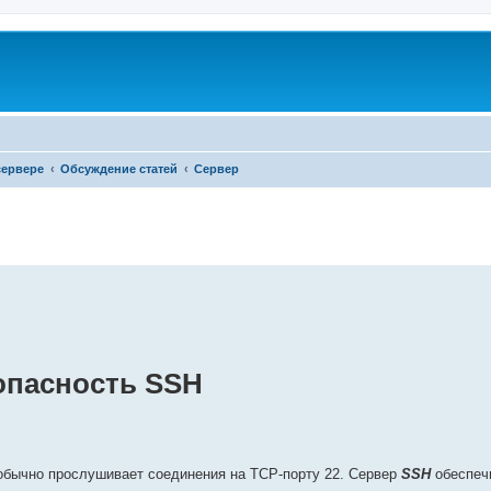
сервере
Обсуждение статей
Сервер
ренный поиск
зопасность SSH
 обычно прослушивает соединения на TCP-порту 22. Сервер
SSH
обеспеч