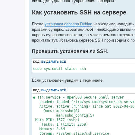
связь для удаленного управления сервером.
Как установить SSH на сервере
После
установки сервера Debian
необходимо наладить 
правами суперпользователя
root
, необходимо выполн
пароль суперпользователя, но можно немного отреда
прочитать тут. Установка сервера SSH производим с п
Проверить установлен ли SSH.
КОД:
ВЫДЕЛИТЬ ВСЁ
sudo systemctl status ssh
Если установлен увидим в терминале:
КОД:
ВЫДЕЛИТЬ ВСЁ
● ssh.service - OpenBSD Secure Shell server

   Loaded: loaded (/lib/systemd/system/ssh.servi
   Active: active (running) since Sat 2022-04-30
     Docs: man:sshd(8)

           man:sshd_config(5)

 Main PID: 1677 (sshd)

    Tasks: 1 (limit: 2359)

   Memory: 3.6M

   CGroup: /system.slice/ssh.service
