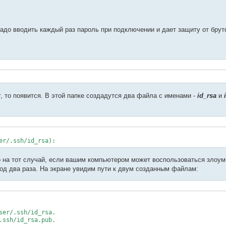
надо вводить каждый раз пароль при подключении и дает защиту от бру
т, то появится. В этой папке создадутся два файла с именами -
id_rsa
и
er/.ssh/id_rsa):
о на тот случай, если вашим компьютером может воспользоваться злоу
од два раза. На экране увидим пути к двум созданным файлам:
er/.ssh/id_rsa.

ssh/id_rsa.pub.
