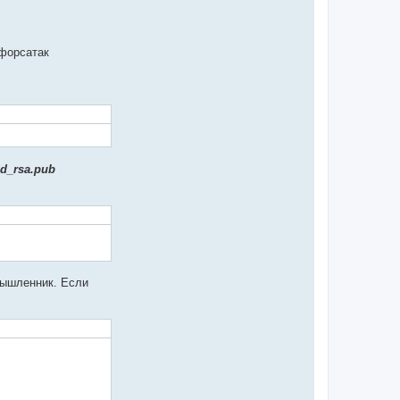
тфорсатак
id_rsa.pub
мышленник. Если