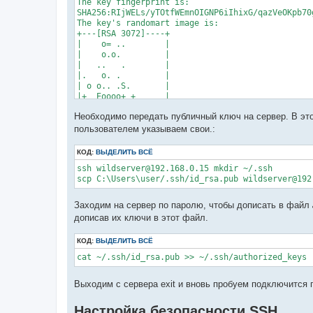
The key fingerprint is:

SHA256:RIjWELs/yTOtfWEmnOIGNP6iIhixG/qazVeOKpb70g
The key's randomart image is:

+---[RSA 3072]----+

|    o= ..        |

|    o.o.         |

|   ..   .        |

|.   o. .         |

| o o.. .S.       |

|+  Eoooo+ +      |

|o+o oBB..+ .     |

Необходимо передать публичный ключ на сервер. В эт
|BB .+.=*  .      |

|=*X= o. ..       |

пользователем указываем свои.:
+----[SHA256]-----+
КОД:
ВЫДЕЛИТЬ ВСЁ
ssh wildserver@192.168.0.15 mkdir ~/.ssh

scp C:\Users\user/.ssh/id_rsa.pub wildserver@192
Заходим на сервер по паролю, чтобы дописать в файл
дописав их ключи в этот файл.
КОД:
ВЫДЕЛИТЬ ВСЁ
cat ~/.ssh/id_rsa.pub >> ~/.ssh/authorized_keys
Выходим с сервера exit и вновь пробуем подключится 
Настройка безопасности SSH