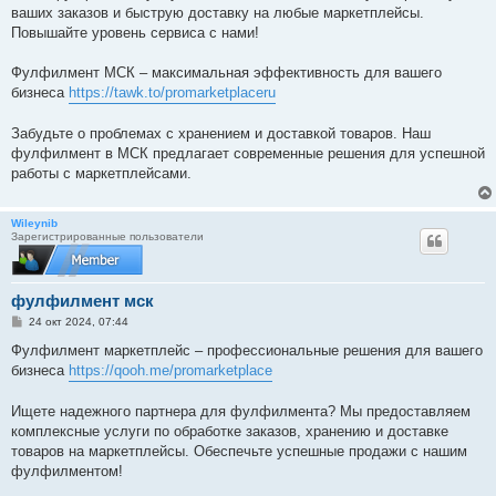
ваших заказов и быструю доставку на любые маркетплейсы.
Повышайте уровень сервиса с нами!
Фулфилмент МСК – максимальная эффективность для вашего
бизнеса
https://tawk.to/promarketplaceru
Забудьте о проблемах с хранением и доставкой товаров. Наш
фулфилмент в МСК предлагает современные решения для успешной
работы с маркетплейсами.
Wileynib
Зарегистрированные пользователи
фулфилмент мск
С
24 окт 2024, 07:44
о
о
Фулфилмент маркетплейс – профессиональные решения для вашего
б
бизнеса
https://qooh.me/promarketplace
щ
е
н
Ищете надежного партнера для фулфилмента? Мы предоставляем
и
е
комплексные услуги по обработке заказов, хранению и доставке
товаров на маркетплейсы. Обеспечьте успешные продажи с нашим
фулфилментом!