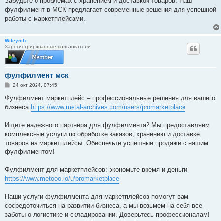
Забудьте о проблемах с хранением и доставкой товаров. Наш
фулфилмент в МСК предлагает современные решения для успешной
работы с маркетплейсами.
Wileynib
Зарегистрированные пользователи
фулфилмент мск
С
24 окт 2024, 07:45
о
о
Фулфилмент маркетплейс – профессиональные решения для вашего
б
бизнеса
https://www.metal-archives.com/users/promarketplace
щ
е
н
Ищете надежного партнера для фулфилмента? Мы предоставляем
и
е
комплексные услуги по обработке заказов, хранению и доставке
товаров на маркетплейсы. Обеспечьте успешные продажи с нашим
фулфилментом!
Фулфилмент для маркетплейсов: экономьте время и деньги
https://www.metooo.io/u/promarketplace
Наши услуги фулфилмента для маркетплейсов помогут вам
сосредоточиться на развитии бизнеса, а мы возьмем на себя все
заботы о логистике и складировании. Доверьтесь профессионалам!