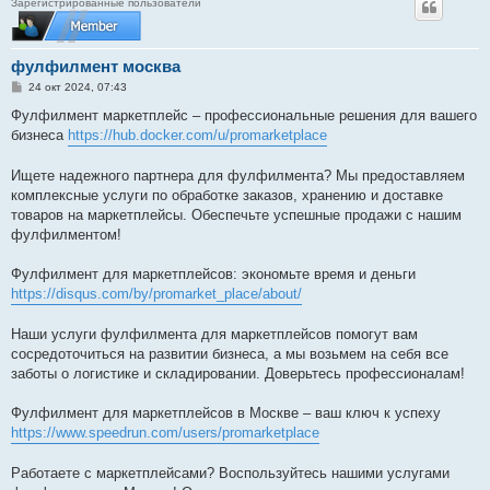
Зарегистрированные пользователи
фулфилмент москва
С
24 окт 2024, 07:43
о
о
Фулфилмент маркетплейс – профессиональные решения для вашего
б
бизнеса
https://hub.docker.com/u/promarketplace
щ
е
н
Ищете надежного партнера для фулфилмента? Мы предоставляем
и
е
комплексные услуги по обработке заказов, хранению и доставке
товаров на маркетплейсы. Обеспечьте успешные продажи с нашим
фулфилментом!
Фулфилмент для маркетплейсов: экономьте время и деньги
https://disqus.com/by/promarket_place/about/
Наши услуги фулфилмента для маркетплейсов помогут вам
сосредоточиться на развитии бизнеса, а мы возьмем на себя все
заботы о логистике и складировании. Доверьтесь профессионалам!
Фулфилмент для маркетплейсов в Москве – ваш ключ к успеху
https://www.speedrun.com/users/promarketplace
Работаете с маркетплейсами? Воспользуйтесь нашими услугами