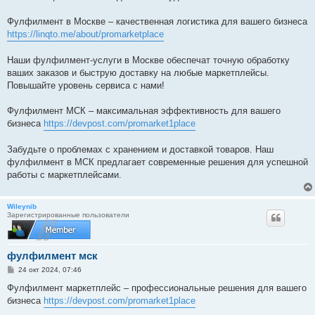
Фулфилмент в Москве – качественная логистика для вашего бизнеса
https://linqto.me/about/promarketplace
Наши фулфилмент-услуги в Москве обеспечат точную обработку
ваших заказов и быструю доставку на любые маркетплейсы.
Повышайте уровень сервиса с нами!
Фулфилмент МСК – максимальная эффективность для вашего
бизнеса
https://devpost.com/promarket1place
Забудьте о проблемах с хранением и доставкой товаров. Наш
фулфилмент в МСК предлагает современные решения для успешной
работы с маркетплейсами.
Wileynib
Зарегистрированные пользователи
фулфилмент мск
С
24 окт 2024, 07:46
о
о
Фулфилмент маркетплейс – профессиональные решения для вашего
б
бизнеса
https://devpost.com/promarket1place
щ
е