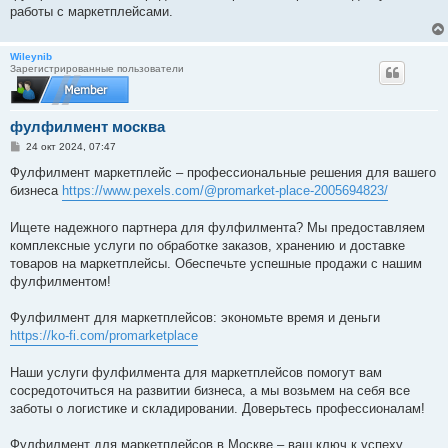
работы с маркетплейсами.
Wileynib
Зарегистрированные пользователи
фулфилмент москва
С
24 окт 2024, 07:47
о
о
Фулфилмент маркетплейс – профессиональные решения для вашего
б
бизнеса
https://www.pexels.com/@promarket-place-2005694823/
щ
е
н
Ищете надежного партнера для фулфилмента? Мы предоставляем
и
е
комплексные услуги по обработке заказов, хранению и доставке
товаров на маркетплейсы. Обеспечьте успешные продажи с нашим
фулфилментом!
Фулфилмент для маркетплейсов: экономьте время и деньги
https://ko-fi.com/promarketplace
Наши услуги фулфилмента для маркетплейсов помогут вам
сосредоточиться на развитии бизнеса, а мы возьмем на себя все
заботы о логистике и складировании. Доверьтесь профессионалам!
Фулфилмент для маркетплейсов в Москве – ваш ключ к успеху