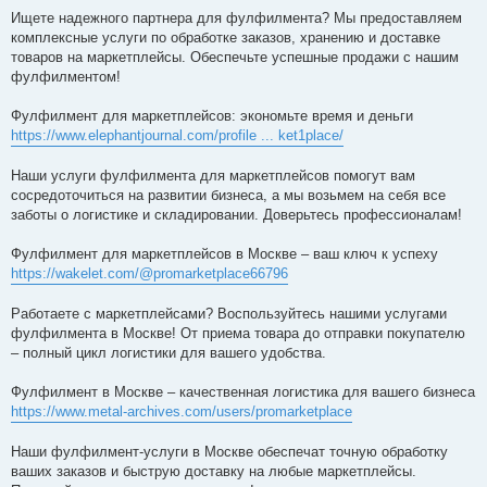
н
Ищете надежного партнера для фулфилмента? Мы предоставляем
и
е
комплексные услуги по обработке заказов, хранению и доставке
товаров на маркетплейсы. Обеспечьте успешные продажи с нашим
фулфилментом!
Фулфилмент для маркетплейсов: экономьте время и деньги
https://www.elephantjournal.com/profile ... ket1place/
Наши услуги фулфилмента для маркетплейсов помогут вам
сосредоточиться на развитии бизнеса, а мы возьмем на себя все
заботы о логистике и складировании. Доверьтесь профессионалам!
Фулфилмент для маркетплейсов в Москве – ваш ключ к успеху
https://wakelet.com/@promarketplace66796
Работаете с маркетплейсами? Воспользуйтесь нашими услугами
фулфилмента в Москве! От приема товара до отправки покупателю
– полный цикл логистики для вашего удобства.
Фулфилмент в Москве – качественная логистика для вашего бизнеса
https://www.metal-archives.com/users/promarketplace
Наши фулфилмент-услуги в Москве обеспечат точную обработку
ваших заказов и быструю доставку на любые маркетплейсы.