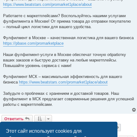
https://www.beatstars.com/promarket1place/about
Работаете с маркетплейсами? Воспользуйтесь нашими услугами
фулфилмента в Москве! От приема товара до отправки покупателю
– полный цикл логистики для вашего удобства.
Фулфилмент в Москве – качественная логистика для вашего бизнеса
https://pbase.com/promarketplace
Наши фулфилмент-услуги в Москве обеспечат точную обработку
ваших заказов и быструю доставку на любые маркетплейсы.
Повышайте уровень сервиса с нами!
Фулфилмент МСК – максимальная эффективность для вашего
бизнеса
https://www.beatstars.com/promarket1place/about
Забудьте о проблемах с хранением и доставкой товаров. Наш
фулфилмент в МСК предлагает современные решения для успешной
работы с маркетплейсами.
Ответить
Страница
18
из
20
1
16
17
18
19
20
Пред.
След.
200 сообщений
…
Этот сайт использует cookies для