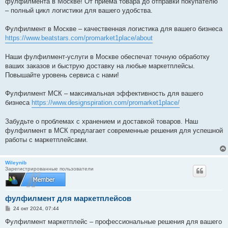
фулфилмента в Москве! От приема товара до отправки покупателю
– полный цикл логистики для вашего удобства.
Фулфилмент в Москве – качественная логистика для вашего бизнеса
https://www.beatstars.com/promarket1place/about
Наши фулфилмент-услуги в Москве обеспечат точную обработку
ваших заказов и быструю доставку на любые маркетплейсы.
Повышайте уровень сервиса с нами!
Фулфилмент МСК – максимальная эффективность для вашего
бизнеса
https://www.designspiration.com/promarket1place/
Забудьте о проблемах с хранением и доставкой товаров. Наш
фулфилмент в МСК предлагает современные решения для успешной
работы с маркетплейсами.
Wileynib
Зарегистрированные пользователи
фулфилмент для маркетплейсов
С
24 окт 2024, 07:44
о
о
Фулфилмент маркетплейс – профессиональные решения для вашего
б