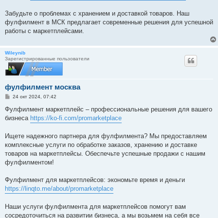
Забудьте о проблемах с хранением и доставкой товаров. Наш
фулфилмент в МСК предлагает современные решения для успешной
работы с маркетплейсами.
Wileynib
Зарегистрированные пользователи
фулфилмент москва
С
24 окт 2024, 07:42
о
о
Фулфилмент маркетплейс – профессиональные решения для вашего
б
бизнеса
https://ko-fi.com/promarketplace
щ
е
н
Ищете надежного партнера для фулфилмента? Мы предоставляем
и
е
комплексные услуги по обработке заказов, хранению и доставке
товаров на маркетплейсы. Обеспечьте успешные продажи с нашим
фулфилментом!
Фулфилмент для маркетплейсов: экономьте время и деньги
https://linqto.me/about/promarketplace
Наши услуги фулфилмента для маркетплейсов помогут вам
сосредоточиться на развитии бизнеса, а мы возьмем на себя все