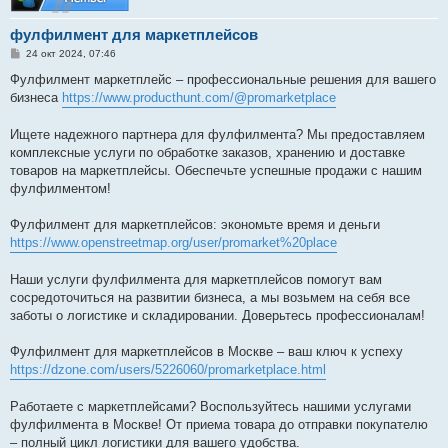
фулфилмент для маркетплейсов
С
24 окт 2024, 07:46
о
о
Фулфилмент маркетплейс – профессиональные решения для вашего
б
бизнеса
https://www.producthunt.com/@promarketplace
щ
е
н
Ищете надежного партнера для фулфилмента? Мы предоставляем
и
е
комплексные услуги по обработке заказов, хранению и доставке
товаров на маркетплейсы. Обеспечьте успешные продажи с нашим
фулфилментом!
Фулфилмент для маркетплейсов: экономьте время и деньги
https://www.openstreetmap.org/user/promarket%20place
Наши услуги фулфилмента для маркетплейсов помогут вам
сосредоточиться на развитии бизнеса, а мы возьмем на себя все
заботы о логистике и складировании. Доверьтесь профессионалам!
Фулфилмент для маркетплейсов в Москве – ваш ключ к успеху
https://dzone.com/users/5226060/promarketplace.html
Работаете с маркетплейсами? Воспользуйтесь нашими услугами
фулфилмента в Москве! От приема товара до отправки покупателю
– полный цикл логистики для вашего удобства.