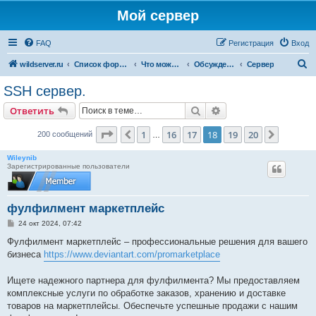
Мой сервер
FAQ
Регистрация
Вход
П
wildserver.ru
Список форумов
Что можно сделать на сервере
Обсуждение статей
Сервер
о
SSH сервер.
и
Поиск
Расширенный поис
Ответить
с
к
Страница
18
из
20
1
16
17
18
19
20
Пред.
След.
200 сообщений
…
Wileynib
Зарегистрированные пользователи
фулфилмент маркетплейс
С
24 окт 2024, 07:42
о
о
Фулфилмент маркетплейс – профессиональные решения для вашего
б
бизнеса
https://www.deviantart.com/promarketplace
щ
е
н
Ищете надежного партнера для фулфилмента? Мы предоставляем
и
е
комплексные услуги по обработке заказов, хранению и доставке
товаров на маркетплейсы. Обеспечьте успешные продажи с нашим