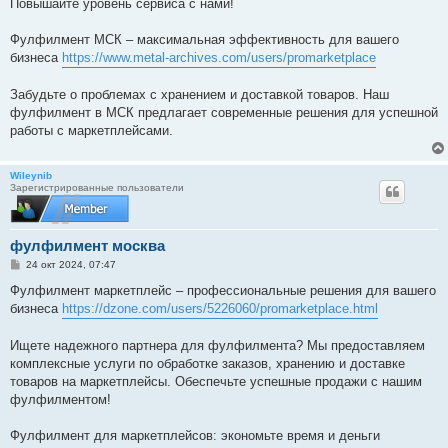
Повышайте уровень сервиса с нами!
Фулфилмент МСК – максимальная эффективность для вашего
бизнеса
https://www.metal-archives.com/users/promarketplace
Забудьте о проблемах с хранением и доставкой товаров. Наш
фулфилмент в МСК предлагает современные решения для успешной
работы с маркетплейсами.
Wileynib
Зарегистрированные пользователи
фулфилмент москва
С
24 окт 2024, 07:47
о
о
Фулфилмент маркетплейс – профессиональные решения для вашего
б
бизнеса
https://dzone.com/users/5226060/promarketplace.html
щ
е
н
Ищете надежного партнера для фулфилмента? Мы предоставляем
и
е
комплексные услуги по обработке заказов, хранению и доставке
товаров на маркетплейсы. Обеспечьте успешные продажи с нашим
фулфилментом!
Фулфилмент для маркетплейсов: экономьте время и деньги