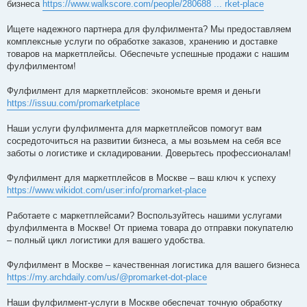
бизнеса
https://www.walkscore.com/people/280688 ... rket-place
щ
е
н
Ищете надежного партнера для фулфилмента? Мы предоставляем
и
е
комплексные услуги по обработке заказов, хранению и доставке
товаров на маркетплейсы. Обеспечьте успешные продажи с нашим
фулфилментом!
Фулфилмент для маркетплейсов: экономьте время и деньги
https://issuu.com/promarketplace
Наши услуги фулфилмента для маркетплейсов помогут вам
сосредоточиться на развитии бизнеса, а мы возьмем на себя все
заботы о логистике и складировании. Доверьтесь профессионалам!
Фулфилмент для маркетплейсов в Москве – ваш ключ к успеху
https://www.wikidot.com/user:info/promarket-place
Работаете с маркетплейсами? Воспользуйтесь нашими услугами
фулфилмента в Москве! От приема товара до отправки покупателю
– полный цикл логистики для вашего удобства.
Фулфилмент в Москве – качественная логистика для вашего бизнеса
https://my.archdaily.com/us/@promarket-dot-place
Наши фулфилмент-услуги в Москве обеспечат точную обработку